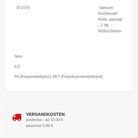
971079
Vakuum-
Kochbeutel
Rolle, geprägt
- 2 Stk. -
6000x280mm
Weitere
Nein
Informationen
0,0
PA (Polyamide/Nylon), PET (Polyethylenterephthalat)
VERSANDKOSTEN
kostenlos - ab 50,00 €
pauschal 5,90 €