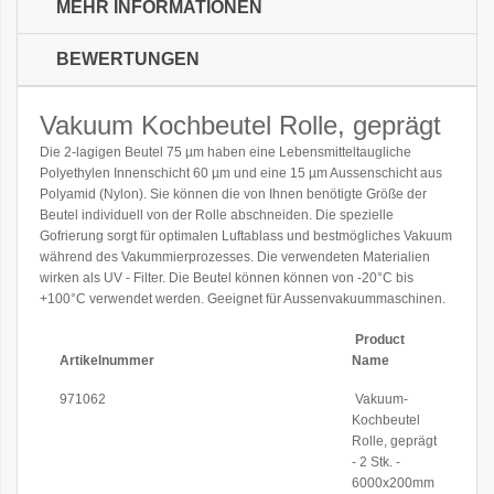
MEHR INFORMATIONEN
BEWERTUNGEN
Vakuum Kochbeutel Rolle, geprägt
Die 2-lagigen Beutel 75 µm haben eine Lebensmitteltaugliche
Polyethylen Innenschicht 60 µm und eine 15 µm Aussenschicht aus
Polyamid (Nylon). Sie können die von Ihnen benötigte Größe der
Beutel individuell von der Rolle abschneiden. Die spezielle
Gofrierung sorgt für optimalen Luftablass und bestmögliches Vakuum
während des Vakummierprozesses. Die verwendeten Materialien
wirken als UV - Filter. Die Beutel können können von -20°C bis
+100°C verwendet werden. Geeignet für Aussenvakuummaschinen.
Product
Artikelnummer
Name
971062
Vakuum-
Kochbeutel
Rolle, geprägt
- 2 Stk. -
6000x200mm