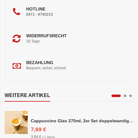
HOTLINE
0471 - 9740215
WIDERRUFSRECHT
30 Tage
BEZAHLUNG
Bequem, sicher, schnell
WEITERE ARTIKEL
Cappuccino Glas 270ml, 2er Set doppelwandig, ca. 8,5 x 10cm
7,69 €
3,84 €
/ 1 Stück