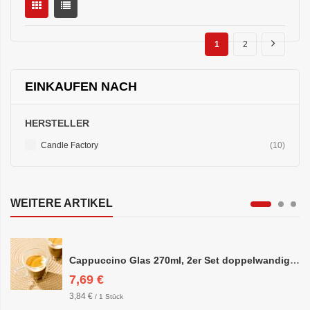
1
2
EINKAUFEN NACH
HERSTELLER
items
Candle Factory
10
WEITERE ARTIKEL
Cappuccino Glas 270ml, 2er Set doppelwandig, ca. 8,5 x 10cm
7,69 €
3,84 €
/ 1 Stück