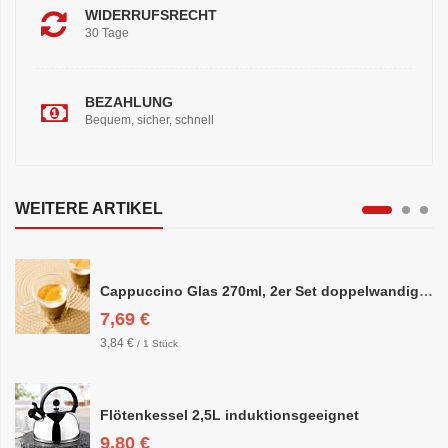
WIDERRUFSRECHT
30 Tage
BEZAHLUNG
Bequem, sicher, schnell
WEITERE ARTIKEL
Cappuccino Glas 270ml, 2er Set doppelwandig, ca. 8,5 x 10cm
7,69 €
3,84 €
/ 1 Stück
Flötenkessel 2,5L induktionsgeeignet
9,80 €