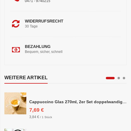
0471 - 9740215
WIDERRUFSRECHT
30 Tage
BEZAHLUNG
Bequem, sicher, schnell
WEITERE ARTIKEL
Cappuccino Glas 270ml, 2er Set doppelwandig, ca. 8,5 x 10cm
7,69 €
3,84 €
/ 1 Stück