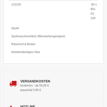
131105
80 x
80x
(h)
100
Weitere
SNAP
Informationen
Spülmaschinenfest; Mikrowellengeeignet;
Ritzenhof & Breker
hitzebeständiges Glas
VERSANDKOSTEN
kostenlos - ab 50,00 €
pauschal 5,90 €
HOTLINE