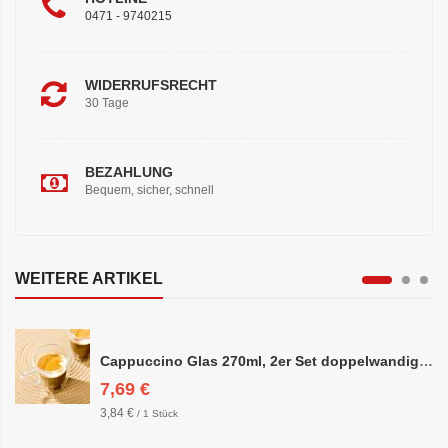
0471 - 9740215
WIDERRUFSRECHT
30 Tage
BEZAHLUNG
Bequem, sicher, schnell
WEITERE ARTIKEL
Cappuccino Glas 270ml, 2er Set doppelwandig, ca. 8,5 x 10cm
7,69 €
3,84 €
/ 1 Stück