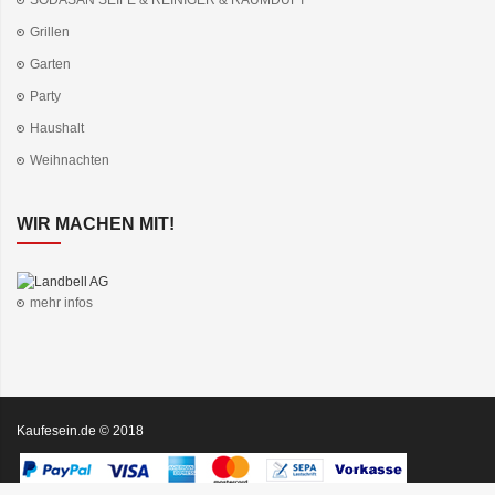
SODASAN SEIFE & REINIGER & RAUMDUFT
Grillen
Garten
Party
Haushalt
Weihnachten
WIR MACHEN MIT!
mehr infos
Kaufesein.de © 2018