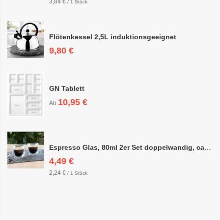
3,84 €
/ 1 Stück
Flötenkessel 2,5L induktionsgeeignet
9,80 €
GN Tablett
10,95 €
Ab
Espresso Glas, 80ml 2er Set doppelwandig, ca. 6,3 x 6,4cm
4,49 €
2,24 €
/ 1 Stück