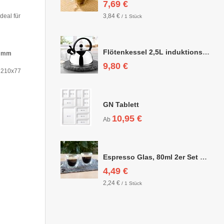
7,69 €
deal für
3,84 €
/ 1 Stück
Flötenkessel 2,5L induktionsgeeignet
mm
9,80 €
210x77
GN Tablett
10,95 €
Ab
Espresso Glas, 80ml 2er Set doppelwandig, ca. 6,3 x 6,4cm
4,49 €
2,24 €
/ 1 Stück