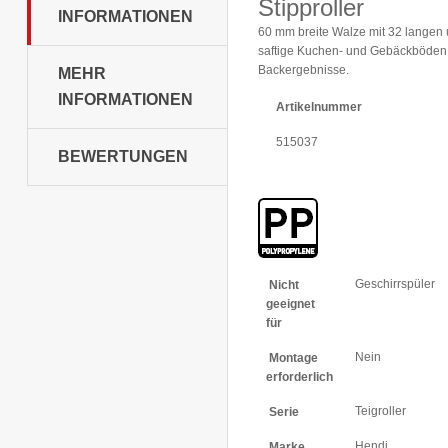
Stipproller
INFORMATIONEN
60 mm breite Walze mit 32 langen u
saftige Kuchen- und Gebäckböden s
Backergebnisse.
MEHR
INFORMATIONEN
Artikelnummer
515037
BEWERTUNGEN
Weitere
Geschirrspüler
Nicht
Informationen
geeignet
für
Nein
Montage
erforderlich
Teigroller
Serie
Hendi
Marke