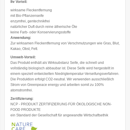
Ihr Vorteil:
wirksame Fleckentfernung
mit Bio-Pflanzenseife
enzymfrei, gentechnikfrei
natürlicher Duft durch reine ätherische Öle
keine Farb- oder Konservierungsstoffe
Anwendung:
Zur wirksamen Fleckentfernung von Verschmutzungen wie Gras, Blut,
Kakao, Obst, Fett.
Umwelt-Vorteil:
Das Produkt enthält als Wirksubstanz Seife, die schnell und
vollständig biologisch abbaubar ist. Diese Seife wird hergestellt in
einem speziell entwickelten Niedrigtemperatur-Verseifungsverfahren.
Die Produktion erfolgt CO
2
-neutral. Wir verwenden ausschließlich
Strom von Greenpeace energy und arbeiten somit zu 100%
atomstromfrei.
Zertifizierung:
NCP - PRODUKT ZERTIFIZIERUNG FÜR ÖKOLOGISCHE NON-
FOOD PRODUKTE
ein Standard der Gesellschaft für angewandte Wirtschaftsethik