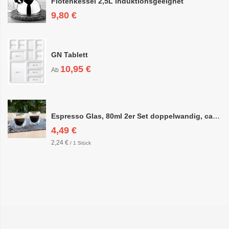
Flötenkessel 2,5L induktionsgeeignet
9,80 €
GN Tablett
10,95 €
Ab
Espresso Glas, 80ml 2er Set doppelwandig, ca. 6,3 x 6,4cm
4,49 €
2,24 €
/ 1 Stück