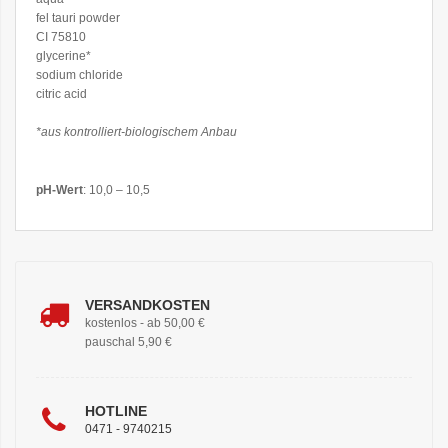
fel tauri powder
CI 75810
glycerine*
sodium chloride
citric acid
*aus kontrolliert-biologischem Anbau
pH-Wert
: 10,0 – 10,5
VERSANDKOSTEN
kostenlos - ab 50,00 €
pauschal 5,90 €
HOTLINE
0471 - 9740215