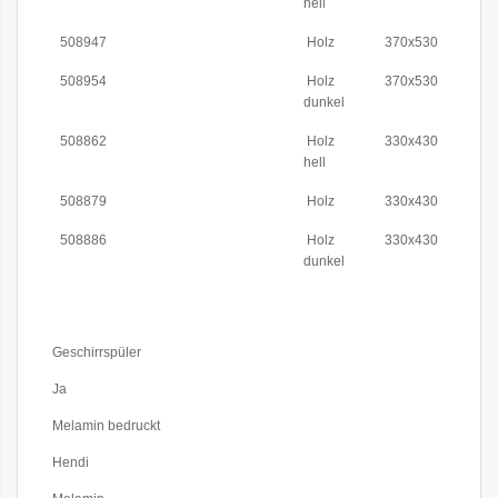
hell
508947
Holz
370x530
508954
Holz
370x530
dunkel
508862
Holz
330x430
hell
508879
Holz
330x430
508886
Holz
330x430
dunkel
Weitere
Geschirrspüler
Informationen
Ja
Melamin bedruckt
Hendi