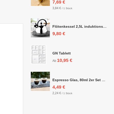
7,69 €
3,84 €
/ 1 Stück
Flötenkessel 2,5L induktionsgeeignet
9,80 €
GN Tablett
10,95 €
Ab
Espresso Glas, 80ml 2er Set doppelwandig, ca. 6,3 x 6,4cm
4,49 €
2,24 €
/ 1 Stück