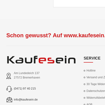
Schon gewusst? Auf www.kaufesein.
SERVICE
Hotline
Am Lundedeich 137
Versand und 
27572 Bremerhaven
30 Tage Wider
(0471) 97 40 215
Datenschutzer
Widerrufsbele
info@kaufesein.de
AGB