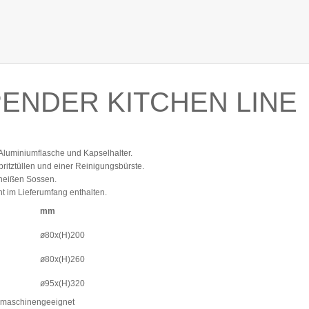
ENDER KITCHEN LINE
Aluminiumflasche und Kapselhalter.
pritztüllen und einer Reinigungsbürste.
 heißen Sossen.
t im Lieferumfang enthalten.
mm
ø80x(H)200
ø80x(H)260
ø95x(H)320