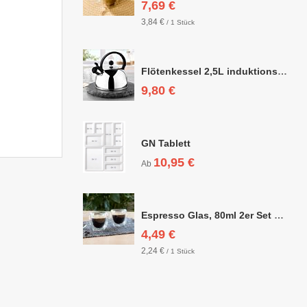
7,69 €
3,84 €
/ 1 Stück
Flötenkessel 2,5L induktionsgeeignet
9,80 €
GN Tablett
10,95 €
Ab
Espresso Glas, 80ml 2er Set doppelwandig, ca. 6,3 x 6,4cm
4,49 €
2,24 €
/ 1 Stück