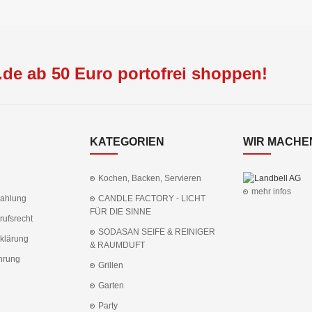
de ab 50 Euro portofrei shoppen!
KATEGORIEN
WIR MACHEN
Kochen, Backen, Servieren
mehr infos
Zahlung
CANDLE FACTORY - LICHT
FÜR DIE SINNE
rufsrecht
SODASAN SEIFE & REINIGER
klärung
& RAUMDUFT
hrung
Grillen
Garten
Party