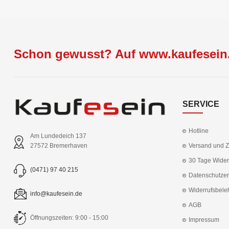
Schon gewusst? Auf www.kaufesein.
SERVICE
Hotline
Am Lundedeich 137
Versand und 
27572 Bremerhaven
30 Tage Wider
(0471) 97 40 215
Datenschutzer
Widerrufsbele
info@kaufesein.de
AGB
Öffnungszeiten: 9:00 - 15:00
Impressum