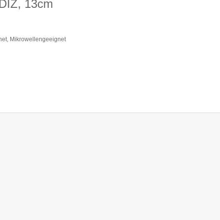
ADIZ, 13cm
net, Mikrowellengeeignet