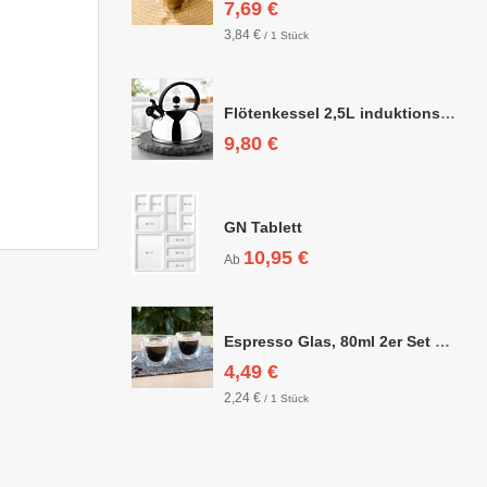
7,69 €
3,84 €
/ 1 Stück
Flötenkessel 2,5L induktionsgeeignet
9,80 €
GN Tablett
10,95 €
Ab
Espresso Glas, 80ml 2er Set doppelwandig, ca. 6,3 x 6,4cm
4,49 €
2,24 €
/ 1 Stück