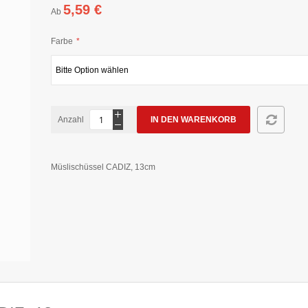
5,59 €
Ab
Farbe
Anzahl
IN DEN WARENKORB
Müslischüssel CADIZ, 13cm