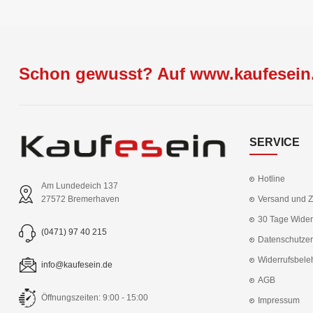
Schon gewusst? Auf www.kaufesein.
SERVICE
Hotline
Am Lundedeich 137
Versand und 
27572 Bremerhaven
30 Tage Wider
(0471) 97 40 215
Datenschutzer
Widerrufsbele
info@kaufesein.de
AGB
Öffnungszeiten: 9:00 - 15:00
Impressum