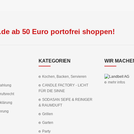
de ab 50 Euro portofrei shoppen!
KATEGORIEN
WIR MACHEN
Kochen, Backen, Servieren
mehr infos
Zahlung
CANDLE FACTORY - LICHT
FÜR DIE SINNE
rufsrecht
SODASAN SEIFE & REINIGER
klärung
& RAUMDUFT
hrung
Grillen
Garten
Party