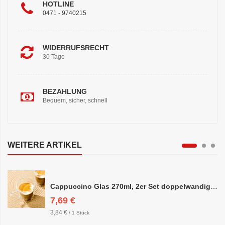
HOTLINE
0471 - 9740215
WIDERRUFSRECHT
30 Tage
BEZAHLUNG
Bequem, sicher, schnell
WEITERE ARTIKEL
Cappuccino Glas 270ml, 2er Set doppelwandig, ca. 8,5 x 10cm
7,69 €
3,84 €
/ 1 Stück