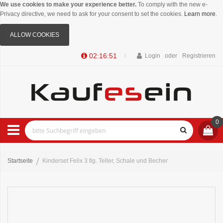
We use cookies to make your experience better.
To comply with the new e-
Privacy directive, we need to ask for your consent to set the cookies.
Learn more
.
ALLOW COOKIES
02:16:51
Login
Registrieren
0
Startseite
Kinderset Felix 3 tlg. Teller, Schale und Becher