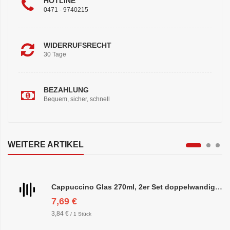
HOTLINE
0471 - 9740215
WIDERRUFSRECHT
30 Tage
BEZAHLUNG
Bequem, sicher, schnell
WEITERE ARTIKEL
Cappuccino Glas 270ml, 2er Set doppelwandig, ca. 8,5 x 10cm
7,69 €
3,84 €
/ 1 Stück