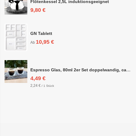
Flötenkessel 2,5L induktionsgeeignet
9,80 €
GN Tablett
10,95 €
Ab
Espresso Glas, 80ml 2er Set doppelwandig, ca. 6,3 x 6,4cm
4,49 €
2,24 €
/ 1 Stück