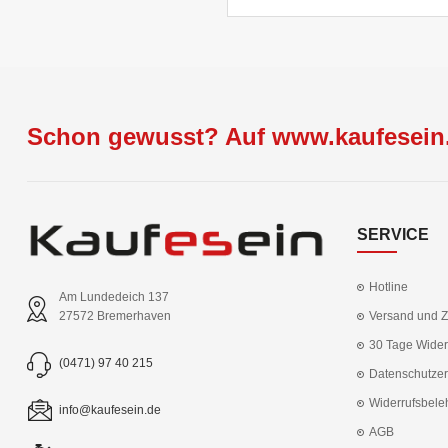
Schon gewusst? Auf www.kaufesein.
SERVICE
Hotline
Am Lundedeich 137
Versand und 
27572 Bremerhaven
30 Tage Wider
(0471) 97 40 215
Datenschutzer
Widerrufsbele
info@kaufesein.de
AGB