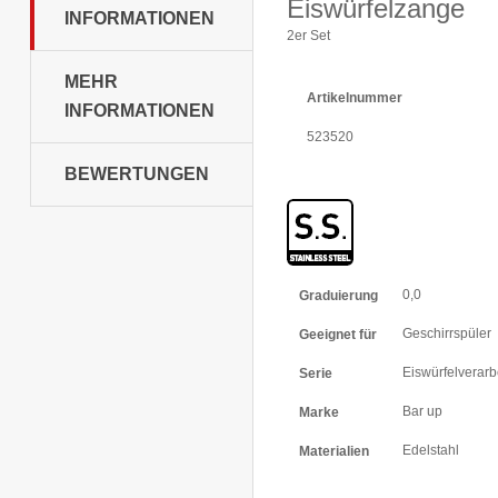
Eiswürfelzange
INFORMATIONEN
2er Set
MEHR
Artikelnummer
INFORMATIONEN
523520
BEWERTUNGEN
Weitere
0,0
Graduierung
Informationen
Geschirrspüler
Geeignet für
Eiswürfelverar
Serie
Bar up
Marke
Edelstahl
Materialien