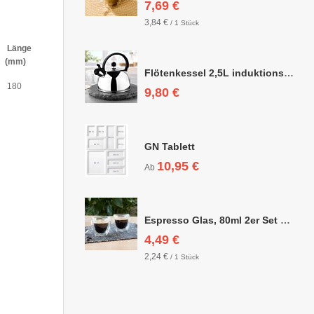
7,69 €
3,84 €
/ 1 Stück
Länge
(mm)
Flötenkessel 2,5L induktionsgeeignet
180
9,80 €
GN Tablett
10,95 €
Ab
Espresso Glas, 80ml 2er Set doppelwandig, ca. 6,3 x 6,4cm
4,49 €
2,24 €
/ 1 Stück