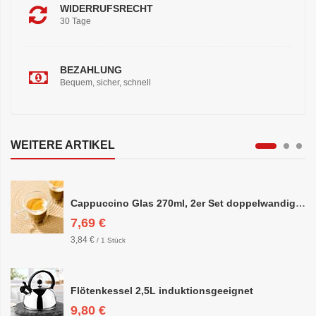
WIDERRUFSRECHT
30 Tage
BEZAHLUNG
Bequem, sicher, schnell
WEITERE ARTIKEL
Cappuccino Glas 270ml, 2er Set doppelwandig, ca. 8,5 x 10cm
7,69 €
3,84 €
/ 1 Stück
Flötenkessel 2,5L induktionsgeeignet
9,80 €