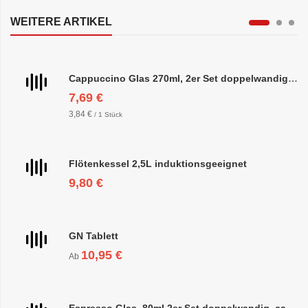
WEITERE ARTIKEL
Cappuccino Glas 270ml, 2er Set doppelwandig, ca. 8,5 x 10cm
7,69 €
3,84 €
/ 1 Stück
Flötenkessel 2,5L induktionsgeeignet
9,80 €
GN Tablett
10,95 €
Ab
Espresso Glas, 80ml 2er Set doppelwandig, ca. 6,3 x 6,4cm