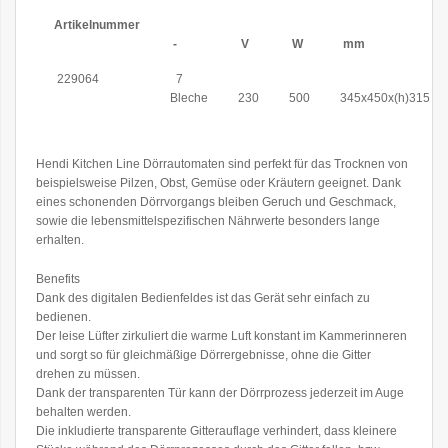
Artikelnummer
-
V
W
mm
229064
7
Bleche
230
500
345x450x(h)315
Hendi Kitchen Line Dörrautomaten sind perfekt für das Trocknen von
beispielsweise Pilzen, Obst, Gemüse oder Kräutern geeignet. Dank
eines schonenden Dörrvorgangs bleiben Geruch und Geschmack,
sowie die lebensmittelspezifischen Nährwerte besonders lange
erhalten.
Benefits
Dank des digitalen Bedienfeldes ist das Gerät sehr einfach zu
bedienen.
Der leise Lüfter zirkuliert die warme Luft konstant im Kammerinneren
und sorgt so für gleichmäßige Dörrergebnisse, ohne die Gitter
drehen zu müssen.
Dank der transparenten Tür kann der Dörrprozess jederzeit im Auge
behalten werden.
Die inkludierte transparente Gitterauflage verhindert, dass kleinere