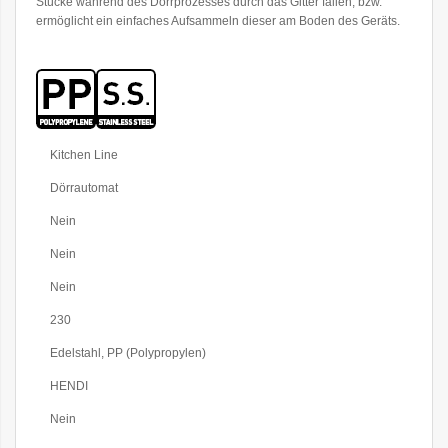
Stücke während des Dörrprozesses durch das Gitter fallen, bzw.
ermöglicht ein einfaches Aufsammeln dieser am Boden des Geräts.
Weitere
Kitchen Line
Informationen
Dörrautomat
Nein
Nein
Nein
230
Edelstahl, PP (Polypropylen)
HENDI
Nein