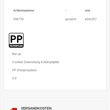
Artikelnummer
-
mm
596739
gezahnt
ø34x207
Weitere
Bar up
Informationen
Cocktail Zubereitung & Abtropfgitter
PP (Polypropylen)
0,0
VERSANDKOSTEN