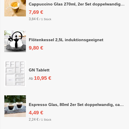
Cappuccino Glas 270ml, 2er Set doppelwandig, ca. 8,5 x 10cm
7,69 €
3,84 €
/ 1 Stück
Flötenkessel 2,5L induktionsgeeignet
9,80 €
GN Tablett
10,95 €
Ab
Espresso Glas, 80ml 2er Set doppelwandig, ca. 6,3 x 6,4cm
4,49 €
2,24 €
/ 1 Stück