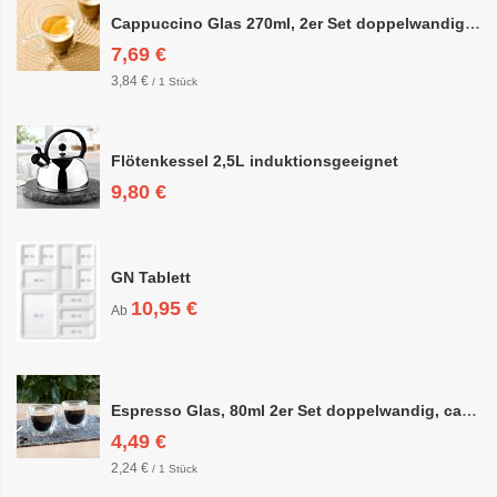
Cappuccino Glas 270ml, 2er Set doppelwandig, ca. 8,5 x 10cm
7,69 €
3,84 €
/ 1 Stück
Flötenkessel 2,5L induktionsgeeignet
9,80 €
GN Tablett
10,95 €
Ab
Espresso Glas, 80ml 2er Set doppelwandig, ca. 6,3 x 6,4cm
4,49 €
2,24 €
/ 1 Stück