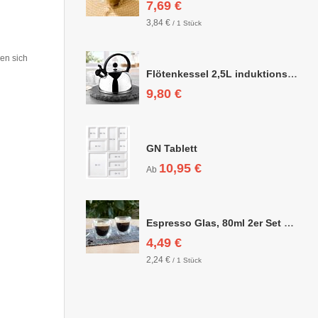
7,69 €
3,84 €
/ 1 Stück
nen sich
Flötenkessel 2,5L induktionsgeeignet
9,80 €
GN Tablett
10,95 €
Ab
Espresso Glas, 80ml 2er Set doppelwandig, ca. 6,3 x 6,4cm
4,49 €
2,24 €
/ 1 Stück