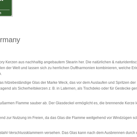
ermany
ctory Kerzen aus nachhaltig angebautem Stearin her. Die natürlichen & naturidentis
ilen der Welt und lassen sich zu herrlichen Duftharmonien kombinieren, welche E
.
das hitzebeständige Glas der Marke Weck, das vor dem Auslaufen und Spritzen der
agend als Sicherheitskerzen z. B. in Laternen, als Tischdeko oder für Gestecke gen
 rußarmen Flamme sauber ab. Der Glasdeckel ermöglicht es, die brennende Kerze l
end zur Nutzung im Freien, da das Glas die Flamme weitgehend vor Windzügen sc
elstahl-Verschlussklammern versehen. Das Glas kann nach dem Ausbrennen durch