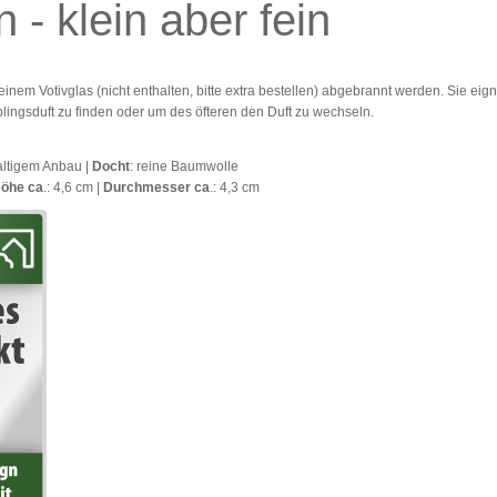
n -
klein aber fein
inem Votivglas (nicht enthalten, bitte extra bestellen) abgebrannt werden. Sie eig
ingsduft zu finden oder um des öfteren den Duft zu wechseln.
altigem Anbau |
Docht
: reine Baumwolle
öhe ca
.: 4,6 cm |
Durchmesser ca
.: 4,3 cm