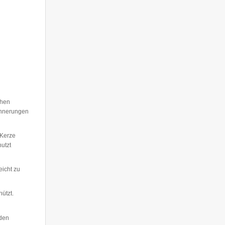
chen
rinnerungen
 Kerze
utzt
eicht zu
hützt.
 den