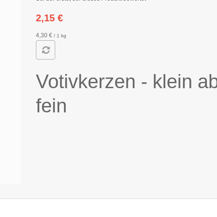
2,15 €
4,30 €
/ 1 kg
Votivkerzen -
klein a
fein