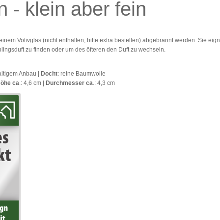
n -
klein aber fein
inem Votivglas (nicht enthalten, bitte extra bestellen) abgebrannt werden. Sie eig
ingsduft zu finden oder um des öfteren den Duft zu wechseln.
altigem Anbau |
Docht
: reine Baumwolle
öhe ca
.: 4,6 cm |
Durchmesser ca
.: 4,3 cm