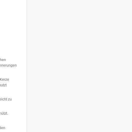
chen
rinnerungen
 Kerze
utzt
eicht zu
hützt.
 den