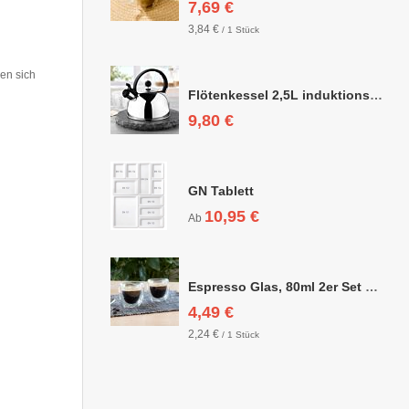
7,69 €
3,84 €
/ 1 Stück
nen sich
Flötenkessel 2,5L induktionsgeeignet
9,80 €
GN Tablett
10,95 €
Ab
Espresso Glas, 80ml 2er Set doppelwandig, ca. 6,3 x 6,4cm
4,49 €
2,24 €
/ 1 Stück