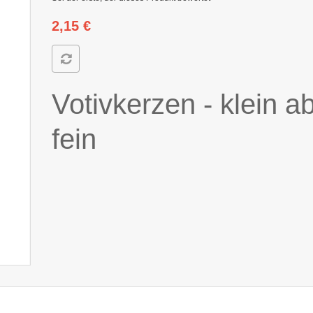
2,15 €
Votivkerzen -
klein a
fein