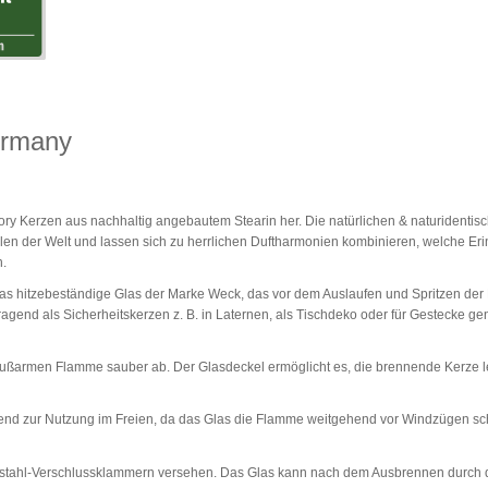
ermany
ctory Kerzen aus nachhaltig angebautem Stearin her. Die natürlichen & naturidentis
ilen der Welt und lassen sich zu herrlichen Duftharmonien kombinieren, welche E
.
das hitzebeständige Glas der Marke Weck, das vor dem Auslaufen und Spritzen der
agend als Sicherheitskerzen z. B. in Laternen, als Tischdeko oder für Gestecke gen
 rußarmen Flamme sauber ab. Der Glasdeckel ermöglicht es, die brennende Kerze l
end zur Nutzung im Freien, da das Glas die Flamme weitgehend vor Windzügen sc
elstahl-Verschlussklammern versehen. Das Glas kann nach dem Ausbrennen durch