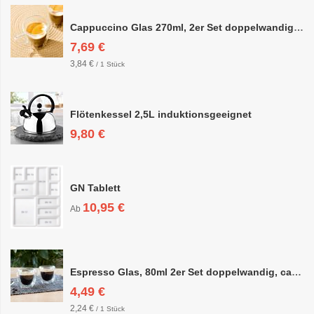
Cappuccino Glas 270ml, 2er Set doppelwandig, ca. 8,5 x 10cm
7,69 €
3,84 €
/ 1 Stück
Flötenkessel 2,5L induktionsgeeignet
9,80 €
GN Tablett
10,95 €
Ab
Espresso Glas, 80ml 2er Set doppelwandig, ca. 6,3 x 6,4cm
4,49 €
2,24 €
/ 1 Stück