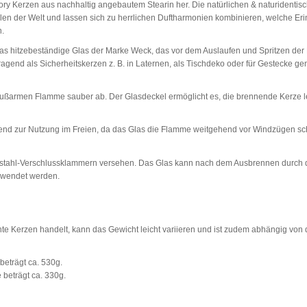
ctory Kerzen aus nachhaltig angebautem Stearin her. Die natürlichen & naturidentis
ilen der Welt und lassen sich zu herrlichen Duftharmonien kombinieren, welche E
.
das hitzebeständige Glas der Marke Weck, das vor dem Auslaufen und Spritzen der
agend als Sicherheitskerzen z. B. in Laternen, als Tischdeko oder für Gestecke gen
 rußarmen Flamme sauber ab. Der Glasdeckel ermöglicht es, die brennende Kerze l
end zur Nutzung im Freien, da das Glas die Flamme weitgehend vor Windzügen sc
elstahl-Verschlussklammern versehen. Das Glas kann nach dem Ausbrennen durch
erwendet werden.
e Kerzen handelt, kann das Gewicht leicht variieren und ist zudem abhängig von 
eträgt ca. 530g.
beträgt ca. 330g.