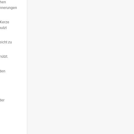
chen
rinnerungen
 Kerze
utzt
eicht zu
hützt.
 den
der