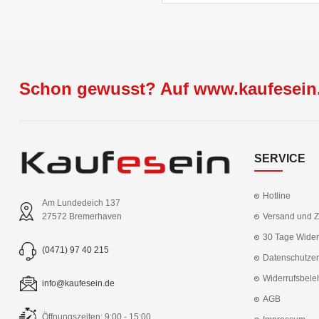
Schon gewusst? Auf www.kaufesein.
SERVICE
Hotline
Am Lundedeich 137
Versand und 
27572 Bremerhaven
30 Tage Wider
(0471) 97 40 215
Datenschutzer
Widerrufsbele
info@kaufesein.de
AGB
Öffnungszeiten: 9:00 - 15:00