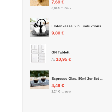
7,69 €
3,84 €
/ 1 Stück
Flötenkessel 2,5L induktionsgeeignet
9,80 €
GN Tablett
10,95 €
Ab
Espresso Glas, 80ml 2er Set doppelwandig, ca. 6,3 x 6,4cm
4,49 €
2,24 €
/ 1 Stück