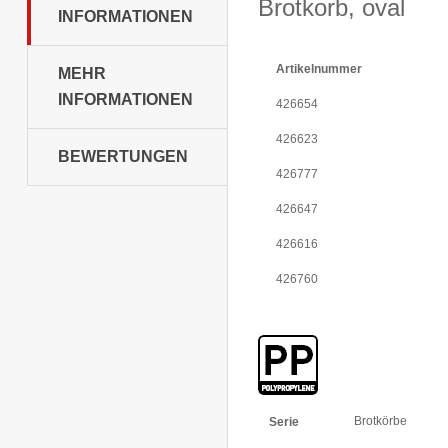
Brotkorb, oval
INFORMATIONEN
Artikelnummer
MEHR
INFORMATIONEN
426654
426623
BEWERTUNGEN
426777
426647
426616
426760
Weitere
Brotkörbe
Serie
Informationen