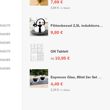
7,69 €
3,84 €
/ 1 Stück
Flötenkessel 2,5L induktionsgeeignet
0x(h)70
9,80 €
0x(h)65
0x(h)60
GN Tablett
0x(h)70
10,95 €
Ab
0x(h)65
0x(h)60
Espresso Glas, 80ml 2er Set doppelwandig, ca. 6,3 x 6,4cm
4,49 €
2,24 €
/ 1 Stück