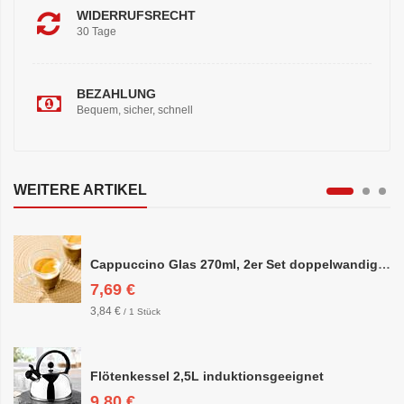
WIDERRUFSRECHT
30 Tage
BEZAHLUNG
Bequem, sicher, schnell
WEITERE ARTIKEL
Cappuccino Glas 270ml, 2er Set doppelwandig, ca. 8,5 x 10cm
7,69 €
3,84 €
/ 1 Stück
Flötenkessel 2,5L induktionsgeeignet
9,80 €