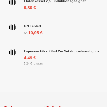
Flötenkessel 2,5L induktionsgeeignet
9,80 €
GN Tablett
10,95 €
Ab
Espresso Glas, 80ml 2er Set doppelwandig, ca. 6,3 x 6,4cm
4,49 €
2,24 €
/ 1 Stück