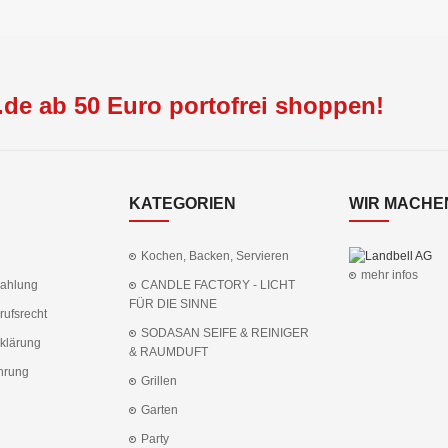
de ab 50 Euro portofrei shoppen!
KATEGORIEN
WIR MACHEN
Kochen, Backen, Servieren
mehr infos
Zahlung
CANDLE FACTORY - LICHT
FÜR DIE SINNE
rufsrecht
SODASAN SEIFE & REINIGER
klärung
& RAUMDUFT
hrung
Grillen
Garten
Party