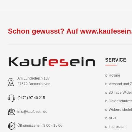
Schon gewusst? Auf www.kaufesein.
SERVICE
Hotline
Am Lundedeich 137
Versand und 
27572 Bremerhaven
30 Tage Wider
(0471) 97 40 215
Datenschutzer
Widerrufsbele
info@kaufesein.de
AGB
Öffnungszeiten: 9:00 - 15:00
Impressum