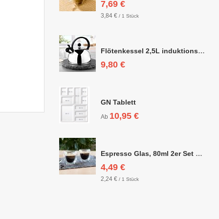
7,69 €
3,84 €
/ 1 Stück
Flötenkessel 2,5L induktionsgeeignet
9,80 €
GN Tablett
10,95 €
Ab
Espresso Glas, 80ml 2er Set doppelwandig, ca. 6,3 x 6,4cm
4,49 €
2,24 €
/ 1 Stück